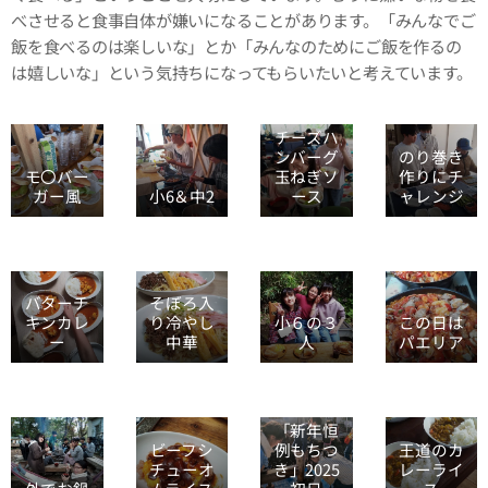
べさせると食事自体が嫌いになることがあります。「みんなでご
飯を食べるのは楽しいな」とか「みんなのためにご飯を作るの
は嬉しいな」という気持ちになってもらいたいと考えています。
チーズハ
ンバーグ
のり巻き
モ〇バー
玉ねぎソ
作りにチ
ガー風
小6＆中2
ース
ャレンジ
バターチ
そぼろ入
キンカレ
り冷やし
小６の３
この日は
ー
中華
人
パエリア
「新年恒
ビーフシ
例もちつ
王道のカ
チューオ
き」2025
レーライ