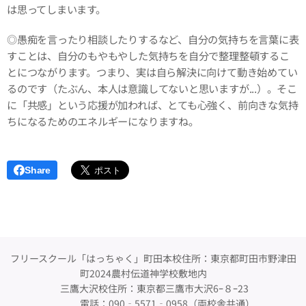
は思ってしまいます。
◎愚痴を言ったり相談したりするなど、自分の気持ちを言葉に表
すことは、自分のもやもやした気持ちを自分で整理整頓するこ
とにつながります。つまり、実は自ら解決に向けて動き始めてい
るのです（たぶん、本人は意識してないと思いますが...）。そこ
に「共感」という応援が加われば、とても心強く、前向きな気持
ちになるためのエネルギーになりますね。
Share
フリースクール「はっちゃく」町田本校住所：東京都町田市野津田
町2024農村伝道神学校敷地内
三鷹大沢校住所：東京都三鷹市大沢6ｰ８ｰ23
電話：090‐5571‐0958（両校舎共通）